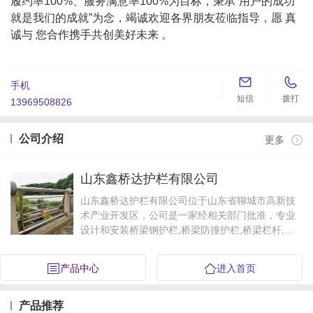
履约率100%、服务满意率100%为目标，秉承“用户的成功
就是我们的成就”为念，竭诚欢迎各界朋友莅临指导，愿 真
诚与 您合作携手共创美好未来 。


手机
短信
拨打
13969508826
公司介绍
更多
山东鑫桥达护栏有限公司
山东鑫桥达护栏有限公司位于山东省聊城市高新技
术产业开发区，公司是一家经相关部门批准，专业
设计和安装桥梁钢护栏,桥梁防撞护栏,桥梁栏杆,桥
梁护栏立柱,桥梁人行道护栏,桥梁不锈钢护栏,不锈
钢复合管,不锈钢立柱,桥梁防撞立柱,天桥护栏等…
产品中心
进入首页
产品推荐