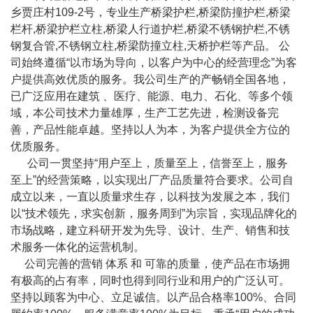
乡贾庄村109-2号，专业生产桥梁护栏,桥梁防撞护栏,桥梁
栏杆,桥梁护栏立柱,桥梁人行道护栏,桥梁不锈钢护栏,不锈
钢复合管,不锈钢立柱,桥梁防撞立柱,天桥护栏等产品。 公
司始终遵循“以市场为导向，以客户为中心的经营理念”为客
户提供高效优质的服务。我公司生产的产畅销全国各地，
已广泛应用在建筑 、医疗、能源、电力、石化、等多个领
域，本公司技术力量雄厚，生产工艺先进，检测设备完
善，产品性能卓越。坚持以人为本，为客户提供全方位的
优质服务。
公司一贯坚持“用户至上，质量至上，信誉至上，服务
至上”的经营策略，以实现出厂产品质量符合要求。公司自
成立以来，一直以质量求生存，以科技为发展之本，我们
以“技术领先，求实创新，服务周到”为宗旨，实现品牌化的
市场战略，建立科研开发为先导、设计、生产、销售和技
术服务一体化的运营机制。
公司完善的营销 体系 和 可靠的质量，使产品在市场拥
有极高的占有率，同时也得到同行业和用户的广泛认可。
坚持以顾客为中心、立足诚信。以产品合格率100%、合同