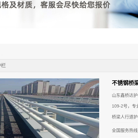
护栏
不锈钢桥
山东鑫桥达护
109-2号，
桥梁人行道护
全国服务热线