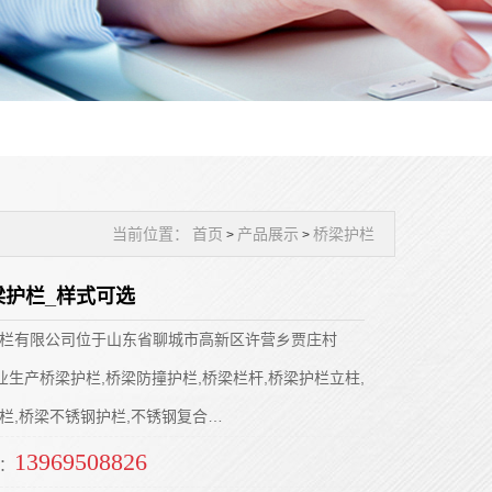
当前位置：
首页
产品展示
桥梁护栏
>
>
梁护栏_样式可选
栏有限公司位于山东省聊城市高新区许营乡贾庄村
专业生产桥梁护栏,桥梁防撞护栏,桥梁栏杆,桥梁护栏立柱,
栏,桥梁不锈钢护栏,不锈钢复合…
13969508826
：