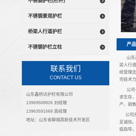
不锈钢护栏(栏杆)
不锈钢景观护栏
桥梁人行道护栏
产
不锈钢护栏立柱
山东鑫桥
梁人行道
联系我们
经营理念
CONTACT US
司技术
公司一
山东鑫桥达护栏有限公司
求生存，
13969508826 刘经理
产、销
13963591568 高经理
公司完
地址：山东省聊城高新技术开发区
足诚信。
临指导，