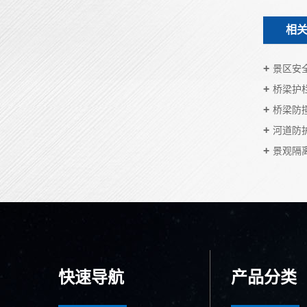
相
景区安
桥梁护
桥梁防
河道防
景观隔
快速导航
产品分类