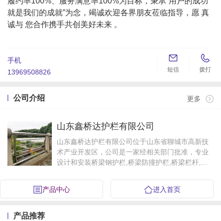
履约率100%、服务满意率100%为目标，秉承“用户的成功
就是我们的成就”为念，竭诚欢迎各界朋友莅临指导，愿 真
诚与 您合作携手共创美好未来 。


手机
短信
拨打
13969508826
公司介绍
更多
山东鑫桥达护栏有限公司
山东鑫桥达护栏有限公司位于山东省聊城市高新技
术产业开发区，公司是一家经相关部门批准，专业
设计和安装桥梁钢护栏,桥梁防撞护栏,桥梁栏杆,桥
梁护栏立柱,桥梁人行道护栏,桥梁不锈钢护栏,不锈
钢复合管,不锈钢立柱,桥梁防撞立柱,天桥护栏等…
产品中心
进入首页
产品推荐