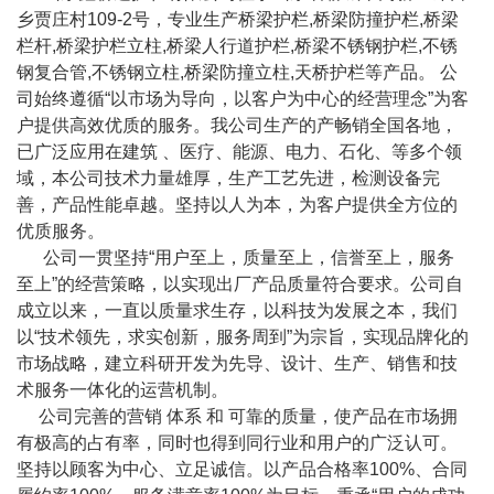
乡贾庄村109-2号，专业生产桥梁护栏,桥梁防撞护栏,桥梁
栏杆,桥梁护栏立柱,桥梁人行道护栏,桥梁不锈钢护栏,不锈
钢复合管,不锈钢立柱,桥梁防撞立柱,天桥护栏等产品。 公
司始终遵循“以市场为导向，以客户为中心的经营理念”为客
户提供高效优质的服务。我公司生产的产畅销全国各地，
已广泛应用在建筑 、医疗、能源、电力、石化、等多个领
域，本公司技术力量雄厚，生产工艺先进，检测设备完
善，产品性能卓越。坚持以人为本，为客户提供全方位的
优质服务。
公司一贯坚持“用户至上，质量至上，信誉至上，服务
至上”的经营策略，以实现出厂产品质量符合要求。公司自
成立以来，一直以质量求生存，以科技为发展之本，我们
以“技术领先，求实创新，服务周到”为宗旨，实现品牌化的
市场战略，建立科研开发为先导、设计、生产、销售和技
术服务一体化的运营机制。
公司完善的营销 体系 和 可靠的质量，使产品在市场拥
有极高的占有率，同时也得到同行业和用户的广泛认可。
坚持以顾客为中心、立足诚信。以产品合格率100%、合同