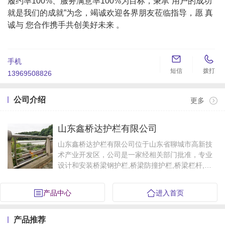
履约率100%、服务满意率100%为目标，秉承“用户的成功
就是我们的成就”为念，竭诚欢迎各界朋友莅临指导，愿 真
诚与 您合作携手共创美好未来 。


手机
短信
拨打
13969508826
公司介绍
更多
山东鑫桥达护栏有限公司
山东鑫桥达护栏有限公司位于山东省聊城市高新技
术产业开发区，公司是一家经相关部门批准，专业
设计和安装桥梁钢护栏,桥梁防撞护栏,桥梁栏杆,桥
梁护栏立柱,桥梁人行道护栏,桥梁不锈钢护栏,不锈
钢复合管,不锈钢立柱,桥梁防撞立柱,天桥护栏等…
产品中心
进入首页
产品推荐