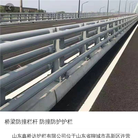

桥梁防撞栏杆 防撞防护护栏
山东鑫桥达护栏有限公司位于山东省聊城市高新区许营