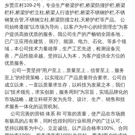
乡贾庄村109-2号，专业生产桥梁护栏,桥梁防撞护栏,桥梁
栏杆,桥梁护栏立柱,桥梁人行道护栏,桥梁不锈钢护栏,不锈
钢复合管,不锈钢立柱,桥梁防撞立柱,天桥护栏等产品。 公
司始终遵循“以市场为导向，以客户为中心的经营理念”为客
户提供高效优质的服务。我公司生产的产畅销全国各地，
已广泛应用在建筑 、医疗、能源、电力、石化、等多个领
域，本公司技术力量雄厚，生产工艺先进，检测设备完
善，产品性能卓越。坚持以人为本，为客户提供全方位的
优质服务。
公司一贯坚持“用户至上，质量至上，信誉至上，服务
至上”的经营策略，以实现出厂产品质量符合要求。公司自
成立以来，一直以质量求生存，以科技为发展之本，我们
以“技术领先，求实创新，服务周到”为宗旨，实现品牌化的
市场战略，建立科研开发为先导、设计、生产、销售和技
术服务一体化的运营机制。
公司完善的营销 体系 和 可靠的质量，使产品在市场拥
有极高的占有率，同时也得到同行业和用户的广泛认可。
坚持以顾客为中心、立足诚信。以产品合格率100%、合同