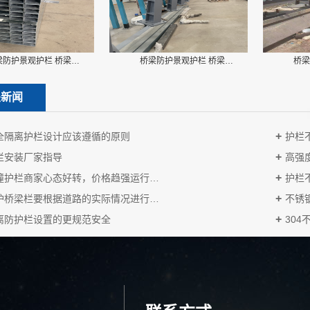
梁防护景观护栏 桥梁…
桥梁防护景观护栏 桥梁…
桥梁
关新闻
全隔离护栏设计应该遵循的原则
护栏
栏安装厂家指导
高强
撞护栏商家心态好转，价格趋强运行…
护栏
护桥梁栏要根据道路的实际情况进行…
不锈
离防护栏设置的更规范安全
30