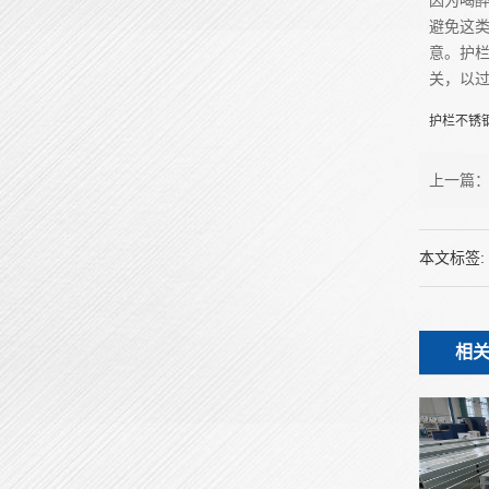
因为喝
避免这
意。护
关，以
护栏不锈
上一篇
本文标签:
相