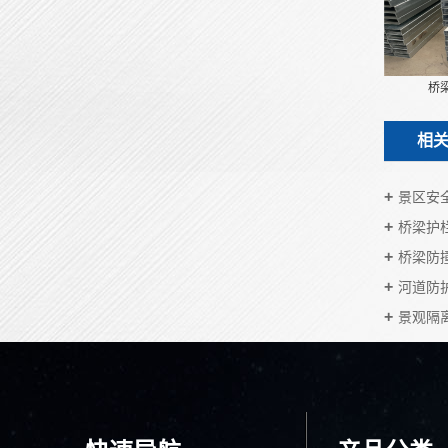
桥
相
景区安
桥梁护
桥梁防
河道防
景观隔