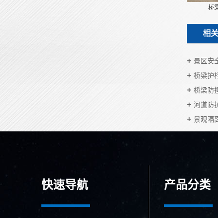
桥
相
景区安
桥梁护
桥梁防
河道防
景观隔
快速导航
产品分类