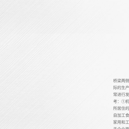
桥梁两
际的生
常进行
考：①机
所居住
自加工
家用和工