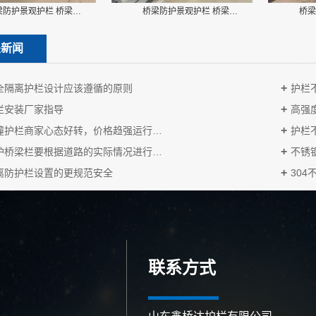
梁防护景观护栏 桥梁…
桥梁防护景观护栏 桥梁…
桥梁
关新闻
全隔离护栏设计应该遵循的原则
护栏
栏安装厂家指导
高强
撞护栏商家心态好转，价格趋强运行…
护栏
护桥梁栏要根据道路的实际情况进行…
不锈
离防护栏设置的更规范安全
30
联系方式